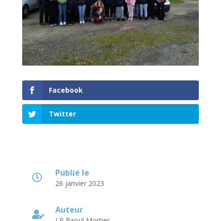
Facebook
Twitter
Publié le

26 janvier 2023
Auteur

LP Raoul Mortier