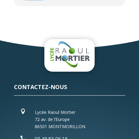
CONTACTEZ-NOUS

Lycée Raoul Mortier
72 av. de l’Europe
86501 MONTMORILLON

05 49 83 06 16